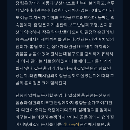
정 팀은 장거리 이동과 낯선 숙소로 회복이 불리하고, 백투
백 일정이라면 부담이 겹친다. 시차가 없는 국내 일정이라
도 이동 그 자체가 수면과 루틴을 흐트러뜨린다. 둘째는 익
숙함이다. 홈 팀은 자기 빙판의 보드 반발과 조명, 벤치 동
선에 익숙하다. 작은 익숙함들이 모이면 결정적 순간의 반
응 속도에서 미세한 차이를 만든다. 셋째는 라인 매치업의
권리다. 홈 팀 코치는 상대가 라인을 내보낸 뒤 마지막에
맞불을 놓을 수 있어 원하는 대결 구도를 강제하기 유리하
다. 이 세 갈래는 서로 얽혀 있어 따로 떼어 크기를 재기가
쉽지 않다. 같은 홈 경기라도 이동이 길었던 원정 팀을 만
났는지, 라인 매치업의 이점을 실제로 살렸는지에 따라 그
날의 홈 이점은 크게 달라진다.
관중의 압박도 무시할 수 없다. 밀집한 홈 관중은 선수의
집중과 심판의 미묘한 판정에까지 영향을 준다고 여겨진
다. 다만 이 효과는 측정이 까다로워, 실제 결과를 얼마나
바꾸는지는 여전히 논쟁의 대상이다. 골문 앞에서 슛의 질
이 어떻게 갈리는지를 다룬
기대 득점
관점에서 보면, 홈