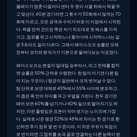
플레이가 멈춘 다음마다 센터 두 명이 서클 위에서 퍽을 두
고 맞선다. 60분 경기라면 그 횟수가 50회에서 많게는 70
회에 이르고, 모든 공격과 수비가 바로 이 지점에서 시작된
다. 퍽을 먼저 건드린 쪽은 자기 의도대로 첫 패스를 가져
가고, 점유를 쥐고 시작하느냐 쫓아가며 시작하느냐는 같
은 5초라도 질이 다르다. 그래서 페이스오프 승률은 오래
전부터 코치와 분석가가 기본으로 들여다보는 지표였다.
페이스오프는 본질이 일대일 승부라서, 리그 전체를 합치
면 승률은 50% 근처로 수렴한다. 한 팀이 이기면 다른 팀
이 지는 구조이니 평균이 절반에서 크게 벗어날 수 없다.
팀 단위로 보면 대체로 45%에서 55% 사이에 분포하고,
이 좁은 폭 안의 차이를 두고 우열을 가린다. 한두 경기만
떼어 보면 60%를 넘기거나 40% 밑으로 떨어지기도 하
지만, 이런 출렁임은 표본이 작아 생기는 노이즈에 가깝
다. 실제로 시즌 평균 52%와 48%의 차이는 한 경기로 환
산하면 추가 점유 몇 번 수준이라, 이 작은 우위가 득점으
로 번지려면 그 점유를 슛과 골로 연결하는 다른 능력이 받