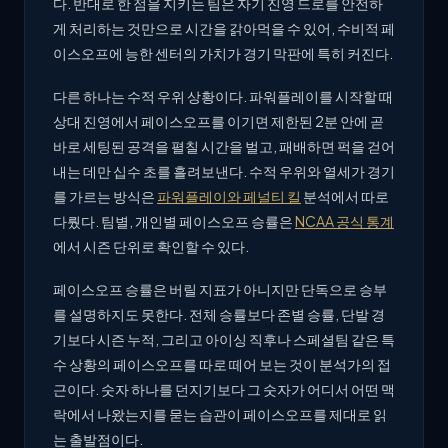
다. 반대로 한 점을 지키는 팀은 자기 진영 드로를 안전하
게 처리하는 것만으로 시간을 갉아먹을 수 있어, 수비적 페
이스오프에 능한 센터의 가치가 경기 막판에 특히 커진다.
다른 하나는 수적 우위 상황이다. 파워플레이를 시작할 때
상대 진영에서 페이스오프를 이기면 제한된 2분 안에 곧
바로 세팅된 공격을 펼칠 시간을 벌고, 패배하면 퍽을 걷어
내는 데만 십수 초를 흘려보낸다. 수적 우위와 열세가 경기
를 가르는 방식은
파워플레이와 페널티 킬
분석에서 따로
다뤘다. 팀별, 개인별 페이스오프 승률은
NCAA 공식 통계
에서 시즌 단위로 확인할 수 있다.
페이스오프 승률은 버릴 지표가 아니지만 단독으로 승부
를 설명하지도 못한다. 전체 승률보다 존별 승률, 단발 경
기보다 시즌 누적, 그리고 아이싱 직후나 스페셜팀 같은 특
수 상황의 페이스오프를 따로 떼어 보는 것이 분석가의 접
근이다. 숫자 하나를 던지기보다 그 숫자가 어디서 어떤 맥
락에서 나왔는지를 묻는 습관이 페이스오프를 제대로 읽
는 출발점이다.