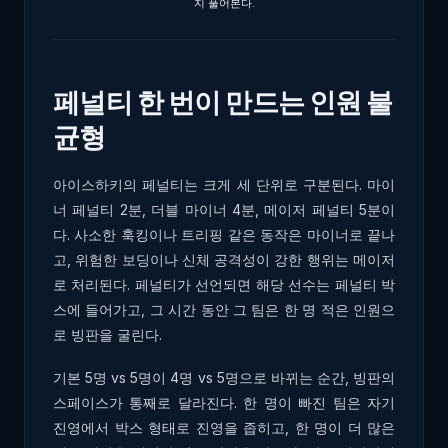
지 풀어본다.
페널티 한 번이 만드는 인원 불
균형
아이스하키의 페널티는 크게 세 단위로 구분된다. 마이
너 페널티 2분, 더블 마이너 4분, 메이저 페널티 5분이
다. 사소한 훅킹이나 트리핑 같은 동작은 마이너로 끝나
고, 위험한 보딩이나 신체 공격성이 강한 행위는 메이저
로 처리된다. 페널티가 선언되면 해당 선수는 페널티 박
스에 들어가고, 그 시간 동안 그 팀은 한 명 적은 인원으
로 빙판을 굴린다.
기본 5명 vs 5명이 4명 vs 5명으로 바뀌는 순간, 빙판의
스페이스가 통째로 달라진다. 한 명이 빠진 팀은 자기
진영에서 박스 형태로 진영을 좁히고, 한 명이 더 많은