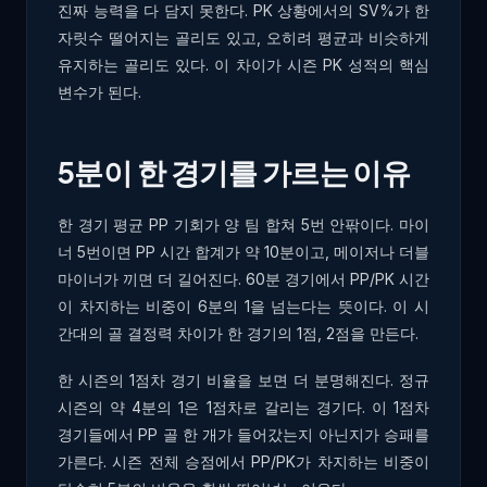
진짜 능력을 다 담지 못한다. PK 상황에서의 SV%가 한
자릿수 떨어지는 골리도 있고, 오히려 평균과 비슷하게
유지하는 골리도 있다. 이 차이가 시즌 PK 성적의 핵심
변수가 된다.
5분이 한 경기를 가르는 이유
한 경기 평균 PP 기회가 양 팀 합쳐 5번 안팎이다. 마이
너 5번이면 PP 시간 합계가 약 10분이고, 메이저나 더블
마이너가 끼면 더 길어진다. 60분 경기에서 PP/PK 시간
이 차지하는 비중이 6분의 1을 넘는다는 뜻이다. 이 시
간대의 골 결정력 차이가 한 경기의 1점, 2점을 만든다.
한 시즌의 1점차 경기 비율을 보면 더 분명해진다. 정규
시즌의 약 4분의 1은 1점차로 갈리는 경기다. 이 1점차
경기들에서 PP 골 한 개가 들어갔는지 아닌지가 승패를
가른다. 시즌 전체 승점에서 PP/PK가 차지하는 비중이