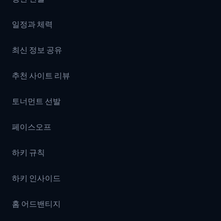
일정과 체력
최신 정보 공유
추천 사이트 리뷰
토너먼트 선발
페이스오프
하키 규칙
하키 인사이드
홈 어드밴티지